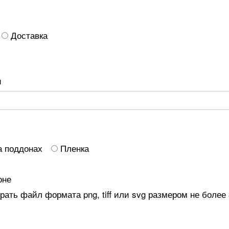
Доставка
и
а поддонах
Пленка
оне
ать файл формата png, tiff или svg размером не более