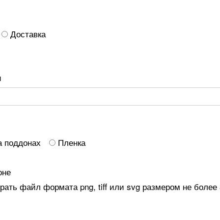
Доставка
и
а поддонах
Пленка
оне
ать файл формата png, tiff или svg размером не более