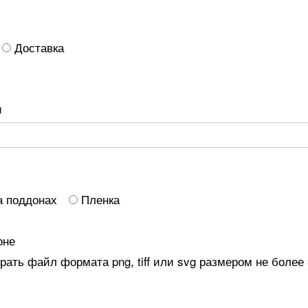
Доставка
и
а поддонах
Пленка
оне
ать файл формата png, tiff или svg размером не более