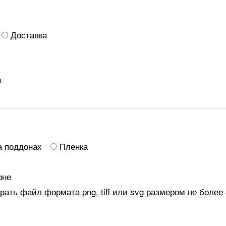
Доставка
и
а поддонах
Пленка
оне
ать файл формата png, tiff или svg размером не более