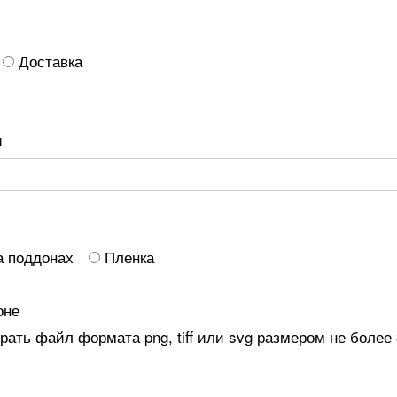
Доставка
и
а поддонах
Пленка
оне
ать файл формата png, tiff или svg размером не более