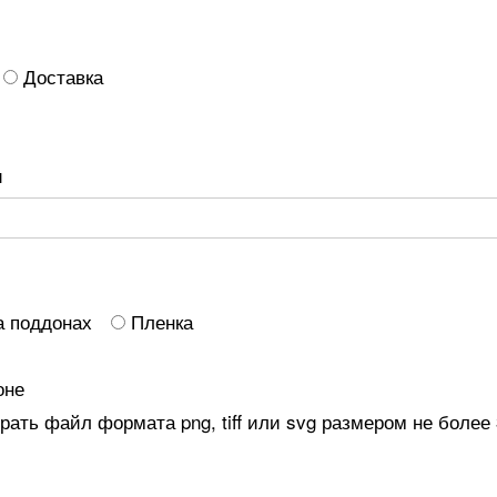
Доставка
и
а поддонах
Пленка
оне
ать файл формата png, tiff или svg размером не более