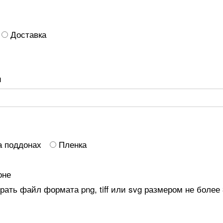
Доставка
и
а поддонах
Пленка
оне
ать файл формата png, tiff или svg размером не более